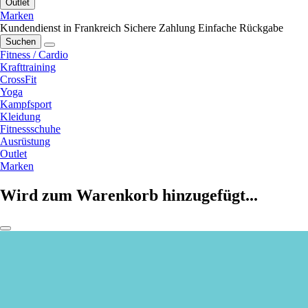
Outlet
Marken
Kundendienst in Frankreich
Sichere Zahlung
Einfache Rückgabe
Suchen
Fitness / Cardio
Krafttraining
CrossFit
Yoga
Kampfsport
Kleidung
Fitnessschuhe
Ausrüstung
Outlet
Marken
Wird zum Warenkorb hinzugefügt...