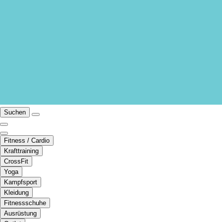
Suchen
Fitness / Cardio
Krafttraining
CrossFit
Yoga
Kampfsport
Kleidung
Fitnessschuhe
Ausrüstung