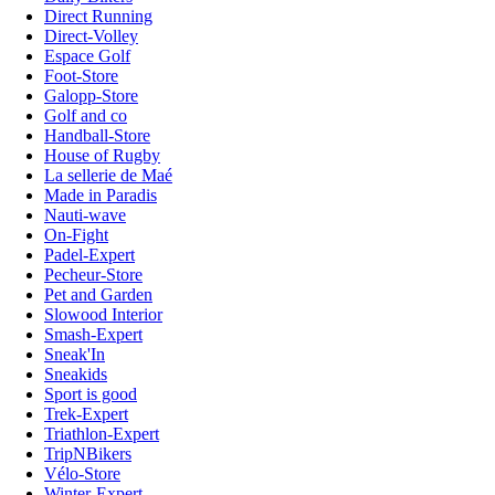
Direct Running
Direct-Volley
Espace Golf
Foot-Store
Galopp-Store
Golf and co
Handball-Store
House of Rugby
La sellerie de Maé
Made in Paradis
Nauti-wave
On-Fight
Padel-Expert
Pecheur-Store
Pet and Garden
Slowood Interior
Smash-Expert
Sneak'In
Sneakids
Sport is good
Trek-Expert
Triathlon-Expert
TripNBikers
Vélo-Store
Winter-Expert