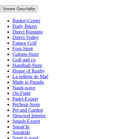
Unsere Geschäfte
Basket-Center
Daily Bikers
Direct Running
Direct-Volley
Espace Golf
Foot-Store
Galopp-Store
Golf and co
Handball-Store
House of Rugby
La sellerie de Maé
Made in Paradis
Nauti-wave
On-Fight
Padel-Expert
Pecheur-Store
Pet and Garden
Slowood Interior
Smash-Expert
Sneak'In
Sneakids
Sport is good