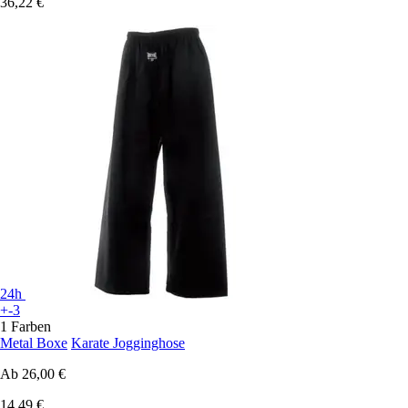
36,22 €
24h
+-3
1 Farben
Metal Boxe
Karate Jogginghose
Ab
26,00 €
14,49 €