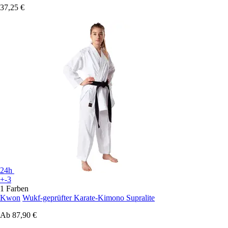
37,25 €
24h
+-3
1 Farben
Kwon
Wukf-geprüfter Karate-Kimono Supralite
Ab
87,90 €