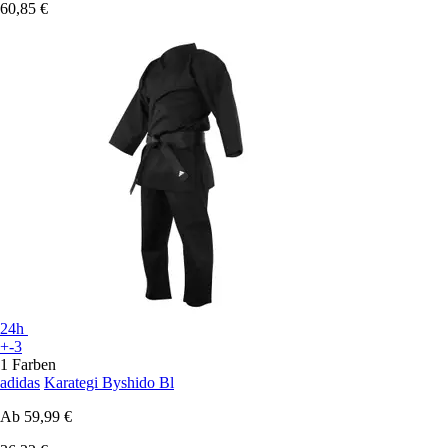
60,85 €
24h
+-3
1 Farben
adidas
Karategi Byshido Bl
Ab
59,99 €