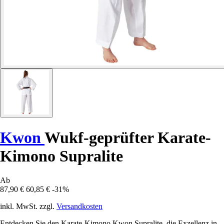
Kwon
Wukf-geprüfter Karate-
Kimono Supralite
Ab
87,90 €
60,85 €
-31%
inkl. MwSt. zzgl.
Versandkosten
Entdecken Sie den Karate-Kimono Kwon Supralite, die Exzellenz in