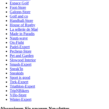
Espace Golf
Foot-Store
Galopp-Store
Golf and co
Handball-Store
House of Rugby
La sellerie de Maé
Made in Paradis
Nauti-wave
On-Fight
Padel-Expert
Pecheur-Store
Pet and Garden
Slowood Interior
Smash-Expert
Sneak'In
Sneakids
Sport is good
Trek-Expert
Triathlon-Expert
TripNBikers
Vélo-Store
Winter-Expert
Abonnieren Sie unseren Newsletter