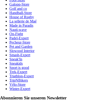
Foot-Store
Galopp-Store
Golf and co
Handball-Store
House of Rugby
La sellerie de Maé
Made in Paradis
Nauti-wave
On-Fight
Padel-Expert
Pecheur-Store
Pet and Garden
Slowood Interior
Smash-Expert
Sneak'In
Sneakids
Sport is good
Trek-Expert
Triathlon-Expert
TripNBikers
Vélo-Store
Winter-Expert
Abonnieren Sie unseren Newsletter