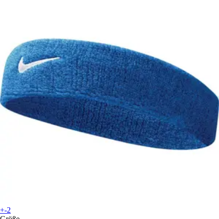
+-2
Größe