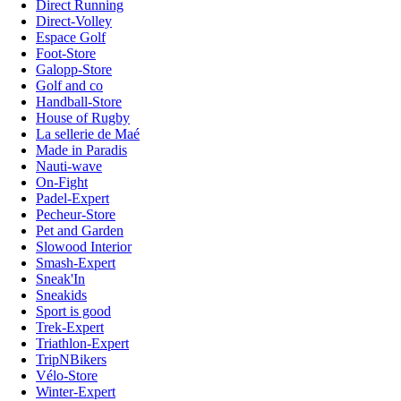
Direct Running
Direct-Volley
Espace Golf
Foot-Store
Galopp-Store
Golf and co
Handball-Store
House of Rugby
La sellerie de Maé
Made in Paradis
Nauti-wave
On-Fight
Padel-Expert
Pecheur-Store
Pet and Garden
Slowood Interior
Smash-Expert
Sneak'In
Sneakids
Sport is good
Trek-Expert
Triathlon-Expert
TripNBikers
Vélo-Store
Winter-Expert