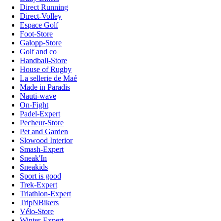
Direct Running
Direct-Volley
Espace Golf
Foot-Store
Galopp-Store
Golf and co
Handball-Store
House of Rugby
La sellerie de Maé
Made in Paradis
Nauti-wave
On-Fight
Padel-Expert
Pecheur-Store
Pet and Garden
Slowood Interior
Smash-Expert
Sneak'In
Sneakids
Sport is good
Trek-Expert
Triathlon-Expert
TripNBikers
Vélo-Store
Winter-Expert