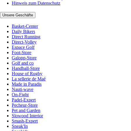
Hinweis zum Datenschutz
Unsere Geschäfte
Basket-Center
Daily Bikers
Direct Running
Direct-Volley
Espace Golf
Foot-Store
Galopp-Store
Golf and co
Handball-Store
House of Rugby
La sellerie de Maé
Made in Paradis
Nauti-wave
On-Fight
Padel-Expert
Pecheur-Store
Pet and Garden
Slowood Interior
Smash-Expert
Sneak'In