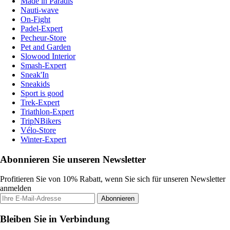
Made in Paradis
Nauti-wave
On-Fight
Padel-Expert
Pecheur-Store
Pet and Garden
Slowood Interior
Smash-Expert
Sneak'In
Sneakids
Sport is good
Trek-Expert
Triathlon-Expert
TripNBikers
Vélo-Store
Winter-Expert
Abonnieren Sie unseren Newsletter
Profitieren Sie von 10% Rabatt, wenn Sie sich für unseren Newsletter
anmelden
Abonnieren
Bleiben Sie in Verbindung