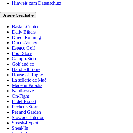
Hinweis zum Datenschutz
Unsere Geschäfte
Basket-Center
Daily Bikers
Direct Running
Direct-Volley
Espace Golf
Foot-Store
Galopp-Store
Golf and co
Handball-Store
House of Rugby
La sellerie de Maé
Made in Paradis
Nauti-wave
On-Fight
Padel-Expert
Pecheur-Store
Pet and Garden
Slowood Interior
Smash-Expert
Sneak'In