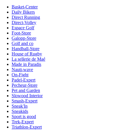
Basket-Center
Daily Bikers
Direct Running
Direct-Volley
Espace Golf
Foot-Store
Galopp-Store
Golf and co
Handball-Store
House of Rugby
La sellerie de Maé
Made in Paradis
Nauti-wave
On-Fight
Padel-Expert
Pecheur-Store
Pet and Garden
Slowood Interior
Smash-Expert
Sneak'In
Sneakids
Sport is good
Trek-Expert
Triathlon-Expert