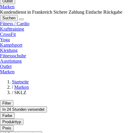
Outlet
Marken
Kundendienst in Frankreich
Sichere Zahlung
Einfache Rückgabe
Suchen
Fitness / Cardio
Krafttraining
CrossFit
Yoga
Kampfsport
Kleidung
Fitnessschuhe
Ausrüstung
Outlet
Marken
Startseite
/
Marken
/
SKLZ
Filter
In 24 Stunden versendet
Farbe
Produkttyp
Preis