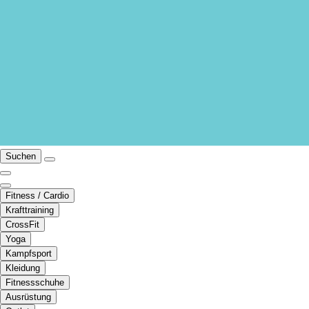
Suchen
Fitness / Cardio
Krafttraining
CrossFit
Yoga
Kampfsport
Kleidung
Fitnessschuhe
Ausrüstung