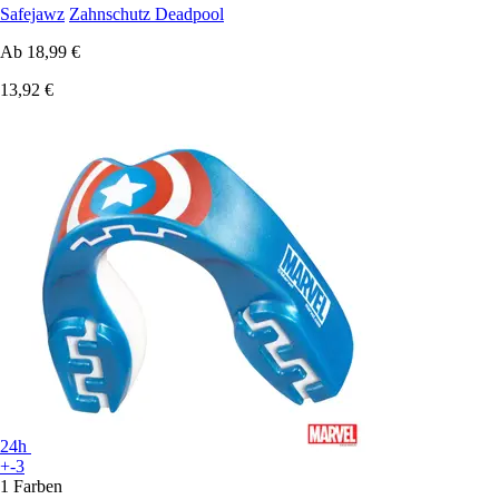
Safejawz
Zahnschutz Deadpool
Ab
18,99 €
13,92 €
24h
+-3
1 Farben