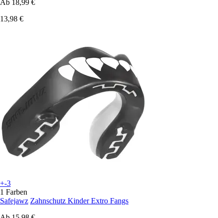
Ab
18,99 €
13,98 €
+-3
1 Farben
Safejawz
Zahnschutz Kinder Extro Fangs
Ab
15,98 €