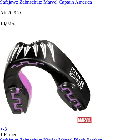
Safejawz
Zahnschutz Marvel Captain America
Ab
20,95 €
18,02 €
+-3
1 Farben