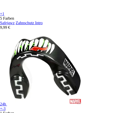
+1
5 Farben
Safejawz
Zahnschutz Intro
9,99 €
24h
+-3