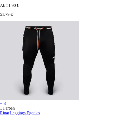
Ab
51,90 €
51,79 €
+-3
1 Farben
Rinat
Leggings Egotiko