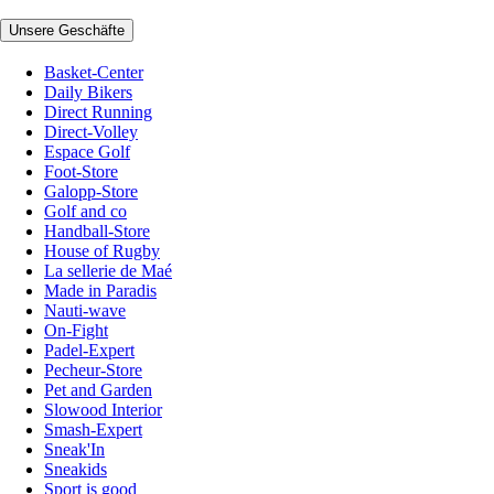
Unsere Geschäfte
Basket-Center
Daily Bikers
Direct Running
Direct-Volley
Espace Golf
Foot-Store
Galopp-Store
Golf and co
Handball-Store
House of Rugby
La sellerie de Maé
Made in Paradis
Nauti-wave
On-Fight
Padel-Expert
Pecheur-Store
Pet and Garden
Slowood Interior
Smash-Expert
Sneak'In
Sneakids
Sport is good