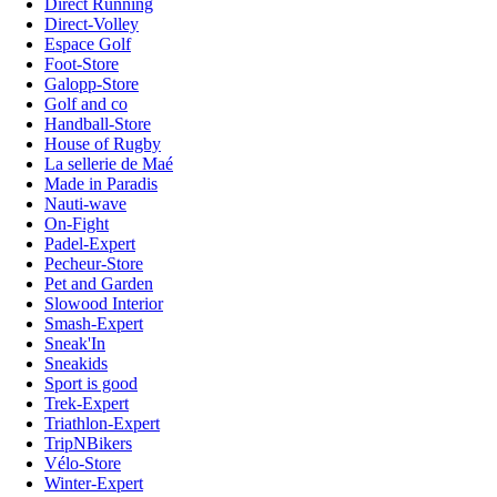
Direct Running
Direct-Volley
Espace Golf
Foot-Store
Galopp-Store
Golf and co
Handball-Store
House of Rugby
La sellerie de Maé
Made in Paradis
Nauti-wave
On-Fight
Padel-Expert
Pecheur-Store
Pet and Garden
Slowood Interior
Smash-Expert
Sneak'In
Sneakids
Sport is good
Trek-Expert
Triathlon-Expert
TripNBikers
Vélo-Store
Winter-Expert