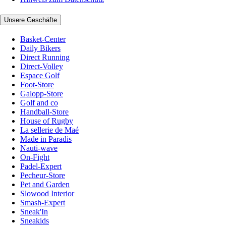
Unsere Geschäfte
Basket-Center
Daily Bikers
Direct Running
Direct-Volley
Espace Golf
Foot-Store
Galopp-Store
Golf and co
Handball-Store
House of Rugby
La sellerie de Maé
Made in Paradis
Nauti-wave
On-Fight
Padel-Expert
Pecheur-Store
Pet and Garden
Slowood Interior
Smash-Expert
Sneak'In
Sneakids