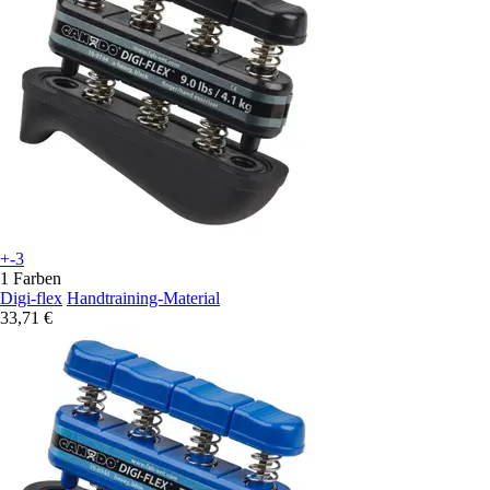
+-3
1 Farben
Digi-flex
Handtraining-Material
33,71 €