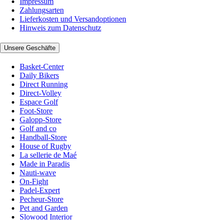
Impressum
Zahlungsarten
Lieferkosten und Versandoptionen
Hinweis zum Datenschutz
Unsere Geschäfte
Basket-Center
Daily Bikers
Direct Running
Direct-Volley
Espace Golf
Foot-Store
Galopp-Store
Golf and co
Handball-Store
House of Rugby
La sellerie de Maé
Made in Paradis
Nauti-wave
On-Fight
Padel-Expert
Pecheur-Store
Pet and Garden
Slowood Interior