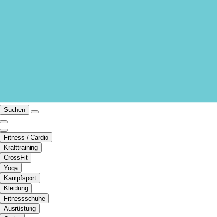
Suchen
Fitness / Cardio
Krafttraining
CrossFit
Yoga
Kampfsport
Kleidung
Fitnessschuhe
Ausrüstung