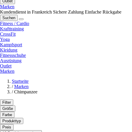
Outlet
Marken
Kundendienst in Frankreich
Sichere Zahlung
Einfache Rückgabe
Suchen
Fitness / Cardio
Krafttraining
CrossFit
Yoga
Kampfsport
Kleidung
Fitnessschuhe
Ausrüstung
Outlet
Marken
Startseite
/
Marken
/
Chimpanzee
Filter
Größe
Farbe
Produkttyp
Preis