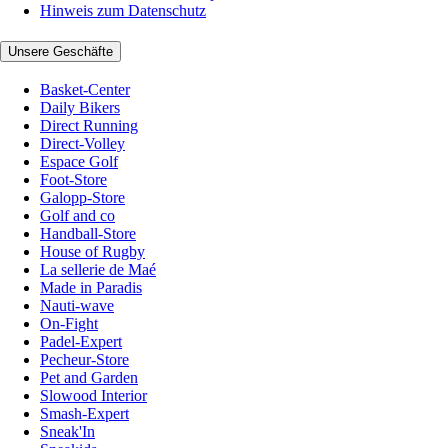
Hinweis zum Datenschutz
Unsere Geschäfte
Basket-Center
Daily Bikers
Direct Running
Direct-Volley
Espace Golf
Foot-Store
Galopp-Store
Golf and co
Handball-Store
House of Rugby
La sellerie de Maé
Made in Paradis
Nauti-wave
On-Fight
Padel-Expert
Pecheur-Store
Pet and Garden
Slowood Interior
Smash-Expert
Sneak'In