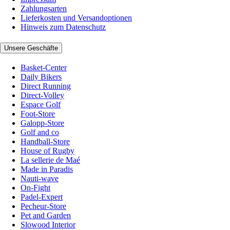
Zahlungsarten
Lieferkosten und Versandoptionen
Hinweis zum Datenschutz
Unsere Geschäfte
Basket-Center
Daily Bikers
Direct Running
Direct-Volley
Espace Golf
Foot-Store
Galopp-Store
Golf and co
Handball-Store
House of Rugby
La sellerie de Maé
Made in Paradis
Nauti-wave
On-Fight
Padel-Expert
Pecheur-Store
Pet and Garden
Slowood Interior