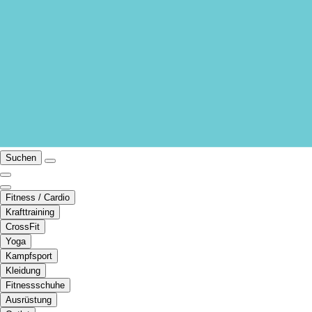
Suchen
Fitness / Cardio
Krafttraining
CrossFit
Yoga
Kampfsport
Kleidung
Fitnessschuhe
Ausrüstung