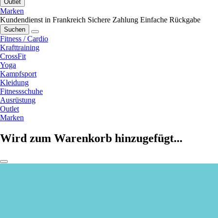
Outlet
Marken
Kundendienst in Frankreich
Sichere Zahlung
Einfache Rückgabe
Suchen
Fitness / Cardio
Krafttraining
CrossFit
Yoga
Kampfsport
Kleidung
Fitnessschuhe
Ausrüstung
Outlet
Marken
Wird zum Warenkorb hinzugefügt...