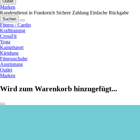
Outlet
Marken
Kundendienst in Frankreich
Sichere Zahlung
Einfache Rückgabe
Suchen
Fitness / Cardio
Krafttraining
CrossFit
Yoga
Kampfsport
Kleidung
Fitnessschuhe
Ausrüstung
Outlet
Marken
Wird zum Warenkorb hinzugefügt...