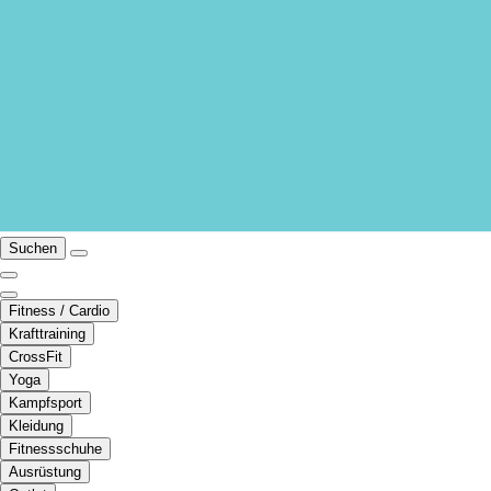
Suchen
Fitness / Cardio
Krafttraining
CrossFit
Yoga
Kampfsport
Kleidung
Fitnessschuhe
Ausrüstung