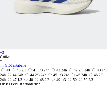
+3
Größe
*
Größentabelle
40
40 2/3
41 1/3
24h
42
24h
42 2/3
24h
43 1/3
24h
44
24h
44 2/3
24h
45 1/3
24h
46
24h
46 2/3
24h
47 1/3
48
48 2/3
49 1/3
50
50 2/3
Dieses Feld ist erforderlich