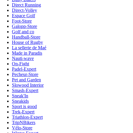
Direct Running
Direct-Volley
Espace Golf
Foot-Store
Galopp-Store
Golf and co
Handball-Store
House of Rugby
La sellerie de Maé
Made in Paradis
Nauti-wave
On-Fight
Padel-Expert
Pecheur-Store
Pet and Garden
Slowood Interior
Smash-Expert
Sneak'In
Sneakids
Sport is good
Trek-Expert
Triathlon-Expert
TripNBikers
Vélo-Store