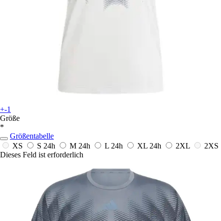
+-1
Größe
*
Größentabelle
XS
S
24h
M
24h
L
24h
XL
24h
2XL
2XS
Dieses Feld ist erforderlich