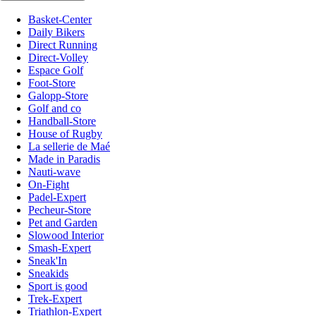
Basket-Center
Daily Bikers
Direct Running
Direct-Volley
Espace Golf
Foot-Store
Galopp-Store
Golf and co
Handball-Store
House of Rugby
La sellerie de Maé
Made in Paradis
Nauti-wave
On-Fight
Padel-Expert
Pecheur-Store
Pet and Garden
Slowood Interior
Smash-Expert
Sneak'In
Sneakids
Sport is good
Trek-Expert
Triathlon-Expert