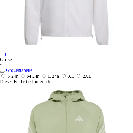
+-1
Größe
*
Größentabelle
S
24h
M
24h
L
24h
XL
2XL
Dieses Feld ist erforderlich