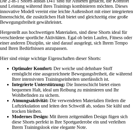
Die 2-in-1 Shorts adidas D4T sind für Athleten gedacht, die Komfort
und Leistung während ihres Trainings kombinieren möchten. Dieses
innovative Modell vereint eine leichte Außenshort mit einer integrierten
Innenschicht, die zusätzlichen Halt bietet und gleichzeitig eine große
Bewegungsfreiheit gewährleistet.
Hergestellt aus hochwertigen Materialien, sind diese Shorts ideal für
verschiedene sportliche Aktivitäten. Egal ob beim Laufen, Fitness oder
einer anderen Disziplin, sie sind darauf ausgelegt, sich Ihrem Tempo
und Ihren Bedürfnissen anzupassen.
Hier sind einige wichtige Eigenschaften dieser Shorts:
Optimaler Komfort:
Der weiche und dehnbare Stoff
ermöglicht eine ausgezeichnete Bewegungsfreiheit, die während
Ihrer intensivsten Trainingseinheiten unerlässlich ist.
Integrierte Unterstützung:
Die Innenschicht bietet einen
bequemen Halt, ideal um Reibung zu minimieren und Ihr
Wohlbefinden zu sichern.
Atmungsaktivität:
Die verwendeten Materialien fördern die
Luftzirkulation und leiten den Schweiß ab, sodass Sie kühl und
trocken bleiben.
Modernes Design:
Mit ihrem zeitgemäßen Design fügen sich
diese Shorts perfekt in Ihre Sportgarderobe ein und verleihen
Ihrem Trainingslook eine elegante Note.