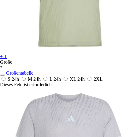
+-1
Größe
*
Größentabelle
S
24h
M
24h
L
24h
XL
24h
2XL
Dieses Feld ist erforderlich