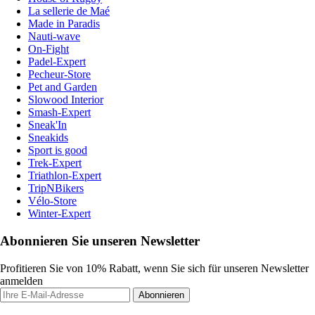
La sellerie de Maé
Made in Paradis
Nauti-wave
On-Fight
Padel-Expert
Pecheur-Store
Pet and Garden
Slowood Interior
Smash-Expert
Sneak'In
Sneakids
Sport is good
Trek-Expert
Triathlon-Expert
TripNBikers
Vélo-Store
Winter-Expert
Abonnieren Sie unseren Newsletter
Profitieren Sie von 10% Rabatt, wenn Sie sich für unseren Newsletter
anmelden
Abonnieren