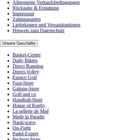
Allgemeine Verkaufsbedingungen
Rückgabe & Erstattung
Impressum
Zahlungsarten
Lieferkosten und Versandoptionen
Hinweis zum Datenschutz
Unsere Geschäfte
Basket-Center
Daily Bikers
Direct Running
Direct-Volley
Espace Golf
Foot-Store
Galopp-Store
Golf and co
Handball-Store
House of Rugby
La sellerie de Maé
Made in Paradis
Nauti-wave
On-Fight
Padel-Expert
Pecheur-Store