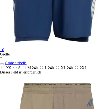
+0
Größe
*
Größentabelle
XS
S
M
24h
L
24h
XL
24h
2XL
Dieses Feld ist erforderlich