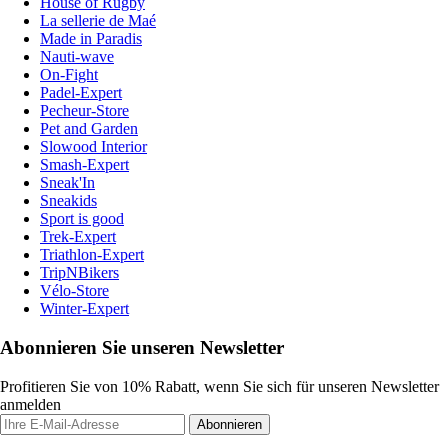
House of Rugby
La sellerie de Maé
Made in Paradis
Nauti-wave
On-Fight
Padel-Expert
Pecheur-Store
Pet and Garden
Slowood Interior
Smash-Expert
Sneak'In
Sneakids
Sport is good
Trek-Expert
Triathlon-Expert
TripNBikers
Vélo-Store
Winter-Expert
Abonnieren Sie unseren Newsletter
Profitieren Sie von 10% Rabatt, wenn Sie sich für unseren Newsletter
anmelden
Abonnieren