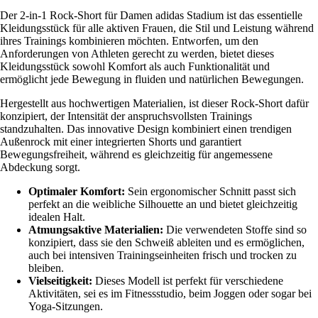
Der 2-in-1 Rock-Short für Damen adidas Stadium ist das essentielle
Kleidungsstück für alle aktiven Frauen, die Stil und Leistung während
ihres Trainings kombinieren möchten. Entworfen, um den
Anforderungen von Athleten gerecht zu werden, bietet dieses
Kleidungsstück sowohl Komfort als auch Funktionalität und
ermöglicht jede Bewegung in fluiden und natürlichen Bewegungen.
Hergestellt aus hochwertigen Materialien, ist dieser Rock-Short dafür
konzipiert, der Intensität der anspruchsvollsten Trainings
standzuhalten. Das innovative Design kombiniert einen trendigen
Außenrock mit einer integrierten Shorts und garantiert
Bewegungsfreiheit, während es gleichzeitig für angemessene
Abdeckung sorgt.
Optimaler Komfort:
Sein ergonomischer Schnitt passt sich
perfekt an die weibliche Silhouette an und bietet gleichzeitig
idealen Halt.
Atmungsaktive Materialien:
Die verwendeten Stoffe sind so
konzipiert, dass sie den Schweiß ableiten und es ermöglichen,
auch bei intensiven Trainingseinheiten frisch und trocken zu
bleiben.
Vielseitigkeit:
Dieses Modell ist perfekt für verschiedene
Aktivitäten, sei es im Fitnessstudio, beim Joggen oder sogar bei
Yoga-Sitzungen.