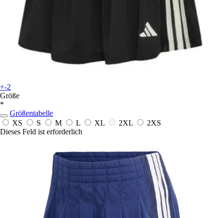
+-2
Größe
*
Größentabelle
XS
S
M
L
XL
2XL
2XS
Dieses Feld ist erforderlich