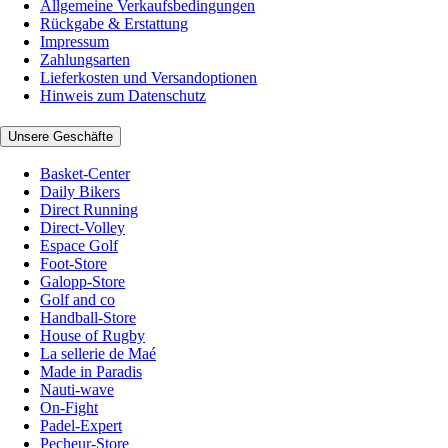
Allgemeine Verkaufsbedingungen
Rückgabe & Erstattung
Impressum
Zahlungsarten
Lieferkosten und Versandoptionen
Hinweis zum Datenschutz
Unsere Geschäfte
Basket-Center
Daily Bikers
Direct Running
Direct-Volley
Espace Golf
Foot-Store
Galopp-Store
Golf and co
Handball-Store
House of Rugby
La sellerie de Maé
Made in Paradis
Nauti-wave
On-Fight
Padel-Expert
Pecheur-Store