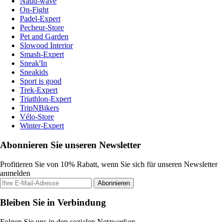
Nauti-wave
On-Fight
Padel-Expert
Pecheur-Store
Pet and Garden
Slowood Interior
Smash-Expert
Sneak'In
Sneakids
Sport is good
Trek-Expert
Triathlon-Expert
TripNBikers
Vélo-Store
Winter-Expert
Abonnieren Sie unseren Newsletter
Profitieren Sie von 10% Rabatt, wenn Sie sich für unseren Newsletter
anmelden
Abonnieren
Bleiben Sie in Verbindung
Folgen Sie uns in den sozialen Netzwerken