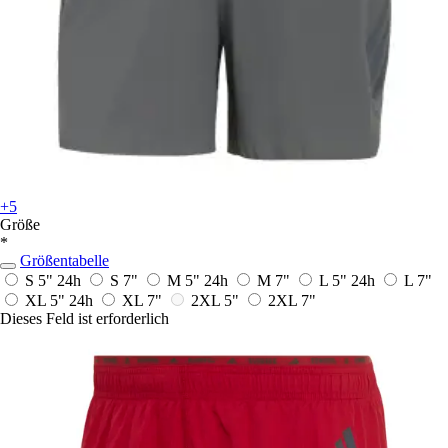
+5
Größe
*
Größentabelle
S 5"
24h
S 7"
M 5"
24h
M 7"
L 5"
24h
L 7"
XL 5"
24h
XL 7"
2XL 5"
2XL 7"
Dieses Feld ist erforderlich