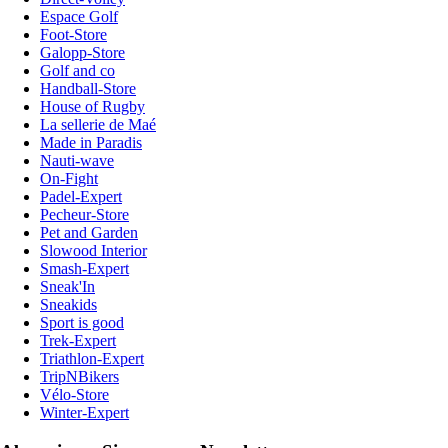
Espace Golf
Foot-Store
Galopp-Store
Golf and co
Handball-Store
House of Rugby
La sellerie de Maé
Made in Paradis
Nauti-wave
On-Fight
Padel-Expert
Pecheur-Store
Pet and Garden
Slowood Interior
Smash-Expert
Sneak'In
Sneakids
Sport is good
Trek-Expert
Triathlon-Expert
TripNBikers
Vélo-Store
Winter-Expert