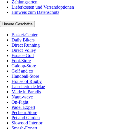
Zahlungsarten
Lieferkosten und Versandoptionen
Hinweis zum Datenschutz
Unsere Geschäfte
Basket-Center
Daily Bikers
Direct Running
Direct-Volley
Espace Golf
Foot-Store
Galopp-Store
Golf and co
Handball-Store
House of Rugby
La sellerie de Maé
Made in Paradis
Nauti-wave
On-Fight
Padel-Expert
Pecheur-Store
Pet and Garden
Slowood Interior
Smash-Expert