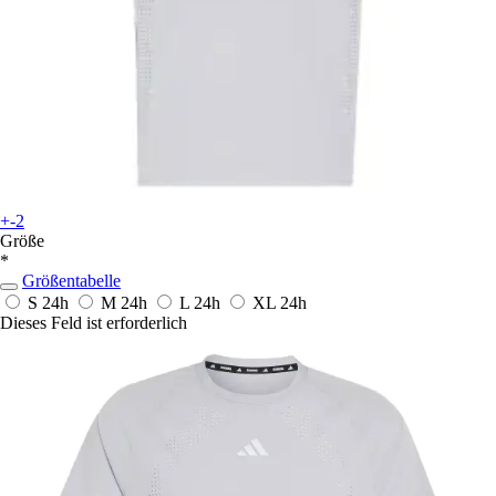
+-2
Größe
*
Größentabelle
S
24h
M
24h
L
24h
XL
24h
Dieses Feld ist erforderlich