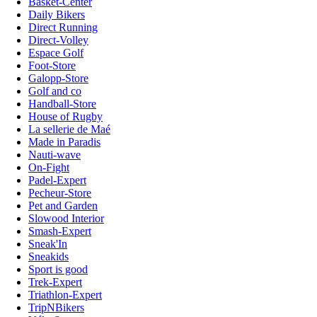
Basket-Center
Daily Bikers
Direct Running
Direct-Volley
Espace Golf
Foot-Store
Galopp-Store
Golf and co
Handball-Store
House of Rugby
La sellerie de Maé
Made in Paradis
Nauti-wave
On-Fight
Padel-Expert
Pecheur-Store
Pet and Garden
Slowood Interior
Smash-Expert
Sneak'In
Sneakids
Sport is good
Trek-Expert
Triathlon-Expert
TripNBikers