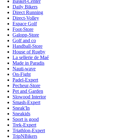
Basket-Center
Daily Bikers
Direct Running
Direct-Volley
Espace Golf
Foot-Store
Galopp-Store
Golf and co
Handball-Store
House of Rugby
La sellerie de Maé
Made in Paradis
Nauti-wave
On-Fight
Padel-Expert
Pecheur-Store
Pet and Garden
Slowood Interior
Smash-Expert
Sneak'In
Sneakids
Sport is good
Trek-Expert
Triathlon-Expert
TripNBikers