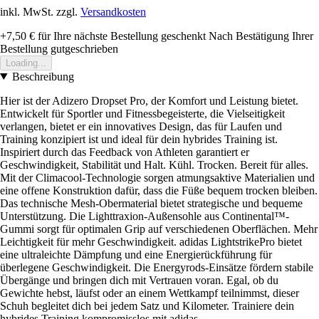
inkl. MwSt. zzgl.
Versandkosten
+7,50 €
für Ihre nächste Bestellung geschenkt
Nach Bestätigung Ihrer
Bestellung gutgeschrieben
Loading...
Beschreibung
Hier ist der Adizero Dropset Pro, der Komfort und Leistung bietet.
Entwickelt für Sportler und Fitnessbegeisterte, die Vielseitigkeit
verlangen, bietet er ein innovatives Design, das für Laufen und
Training konzipiert ist und ideal für dein hybrides Training ist.
Inspiriert durch das Feedback von Athleten garantiert er
Geschwindigkeit, Stabilität und Halt. Kühl. Trocken. Bereit für alles.
Mit der Climacool-Technologie sorgen atmungsaktive Materialien und
eine offene Konstruktion dafür, dass die Füße bequem trocken bleiben.
Das technische Mesh-Obermaterial bietet strategische und bequeme
Unterstützung. Die Lighttraxion-Außensohle aus Continental™-
Gummi sorgt für optimalen Grip auf verschiedenen Oberflächen. Mehr
Leichtigkeit für mehr Geschwindigkeit. adidas LightstrikePro bietet
eine ultraleichte Dämpfung und eine Energierückführung für
überlegene Geschwindigkeit. Die Energyrods-Einsätze fördern stabile
Übergänge und bringen dich mit Vertrauen voran. Egal, ob du
Gewichte hebst, läufst oder an einem Wettkampf teilnimmst, dieser
Schuh begleitet dich bei jedem Satz und Kilometer. Trainiere dein
hybrides Training kompromisslos mit adidas.