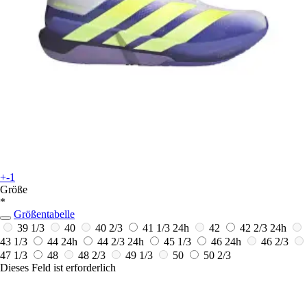
+-1
Größe
*
Größentabelle
39 1/3
40
40 2/3
41 1/3
24h
42
42 2/3
24h
43 1/3
44
24h
44 2/3
24h
45 1/3
46
24h
46 2/3
47 1/3
48
48 2/3
49 1/3
50
50 2/3
Dieses Feld ist erforderlich