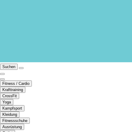
Suchen
Fitness / Cardio
Krafttraining
CrossFit
Yoga
Kampfsport
Kleidung
Fitnessschuhe
Ausrüstung