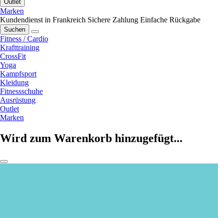
Outlet
Marken
Kundendienst in Frankreich
Sichere Zahlung
Einfache Rückgabe
Suchen
Fitness / Cardio
Krafttraining
CrossFit
Yoga
Kampfsport
Kleidung
Fitnessschuhe
Ausrüstung
Outlet
Marken
Wird zum Warenkorb hinzugefügt...