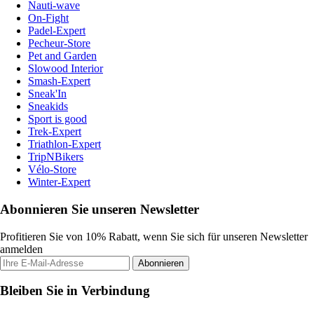
Nauti-wave
On-Fight
Padel-Expert
Pecheur-Store
Pet and Garden
Slowood Interior
Smash-Expert
Sneak'In
Sneakids
Sport is good
Trek-Expert
Triathlon-Expert
TripNBikers
Vélo-Store
Winter-Expert
Abonnieren Sie unseren Newsletter
Profitieren Sie von 10% Rabatt, wenn Sie sich für unseren Newsletter
anmelden
Abonnieren
Bleiben Sie in Verbindung