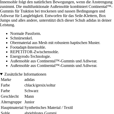
Innensohle folgt den natürlichen Bewegungen, wenn die Anstrengung
zunimmt. Die multifunktionale Außensohle kombiniert Continental™-
Gummis für Traktion bei trockenen und nassen Bedingungen und
Adiwear für Langlebigkeit. Entworfen für das Seile-Klettern, Box
Jumps und alles andere, unterstützt dich dieser Schuh adidas in deiner
Leistung.
Normale Passform.
Schnürsenkel.
Obermaterial aus Mesh mit robustem haptischen Muster.
Footadapt-Innensohle.
REPETITOR-Zwischensohle.
Energyrods-Technologie.
Außensohle aus Continental™-Gummis und Adiwear.
Außensohle aus Continental™-Gummis und Adiwear.
Zusätzliche Informationen
Marke
adidas
Farbe
cblack/gresix/soltur
Farbe
Schwarz
Geschlecht
Mann
Altersgruppe
Junior
Hauptmaterial
Synthetisches Material / Textil
Sohle
abriebfestes Gummi