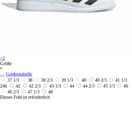
+2
Größe
*
Größentabelle
37 1/3
38
38 2/3
39 1/3
40
40 2/3
41 1/3
24h
42
42 2/3
43 1/3
44
44 2/3
45 1/3
46
46 2/3
47 1/3
48
Dieses Feld ist erforderlich