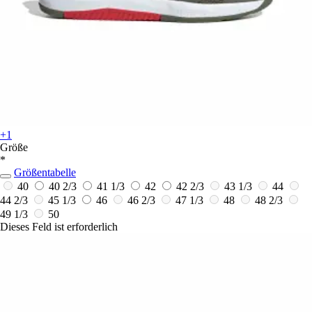
+1
Größe
*
Größentabelle
40
40 2/3
41 1/3
42
42 2/3
43 1/3
44
44 2/3
45 1/3
46
46 2/3
47 1/3
48
48 2/3
49 1/3
50
Dieses Feld ist erforderlich