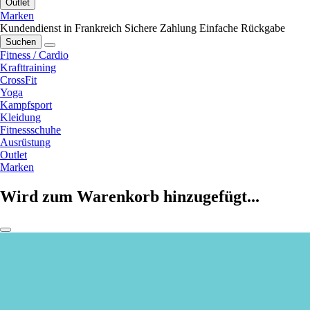
Outlet
Marken
Kundendienst in Frankreich
Sichere Zahlung
Einfache Rückgabe
Suchen
Fitness / Cardio
Krafttraining
CrossFit
Yoga
Kampfsport
Kleidung
Fitnessschuhe
Ausrüstung
Outlet
Marken
Wird zum Warenkorb hinzugefügt...