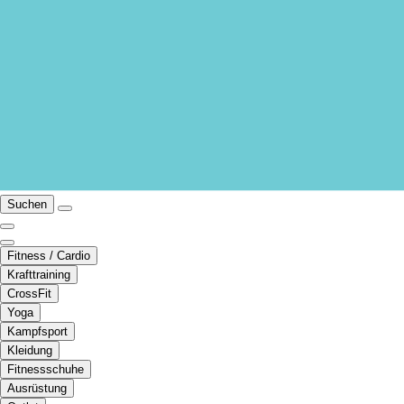
Suchen
Fitness / Cardio
Krafttraining
CrossFit
Yoga
Kampfsport
Kleidung
Fitnessschuhe
Ausrüstung