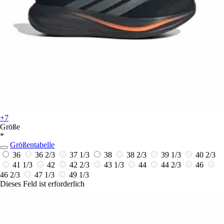
+7
Größe
*
Größentabelle
36
36 2/3
37 1/3
38
38 2/3
39 1/3
40 2/3
41 1/3
42
42 2/3
43 1/3
44
44 2/3
46
46 2/3
47 1/3
49 1/3
Dieses Feld ist erforderlich