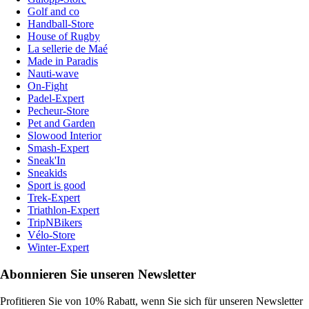
Golf and co
Handball-Store
House of Rugby
La sellerie de Maé
Made in Paradis
Nauti-wave
On-Fight
Padel-Expert
Pecheur-Store
Pet and Garden
Slowood Interior
Smash-Expert
Sneak'In
Sneakids
Sport is good
Trek-Expert
Triathlon-Expert
TripNBikers
Vélo-Store
Winter-Expert
Abonnieren Sie unseren Newsletter
Profitieren Sie von 10% Rabatt, wenn Sie sich für unseren Newsletter