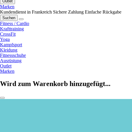
Outlet
Marken
Kundendienst in Frankreich
Sichere Zahlung
Einfache Rückgabe
Suchen
Fitness / Cardio
Krafttraining
CrossFit
Yoga
Kampfsport
Kleidung
Fitnessschuhe
Ausrüstung
Outlet
Marken
Wird zum Warenkorb hinzugefügt...