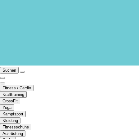
Suchen
Fitness / Cardio
Krafttraining
CrossFit
Yoga
Kampfsport
Kleidung
Fitnessschuhe
Ausrüstung