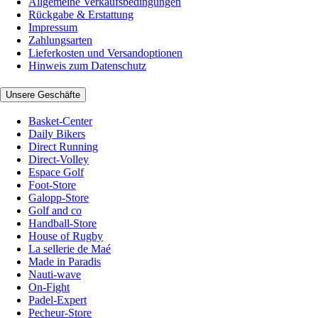
Allgemeine Verkaufsbedingungen
Rückgabe & Erstattung
Impressum
Zahlungsarten
Lieferkosten und Versandoptionen
Hinweis zum Datenschutz
Unsere Geschäfte
Basket-Center
Daily Bikers
Direct Running
Direct-Volley
Espace Golf
Foot-Store
Galopp-Store
Golf and co
Handball-Store
House of Rugby
La sellerie de Maé
Made in Paradis
Nauti-wave
On-Fight
Padel-Expert
Pecheur-Store