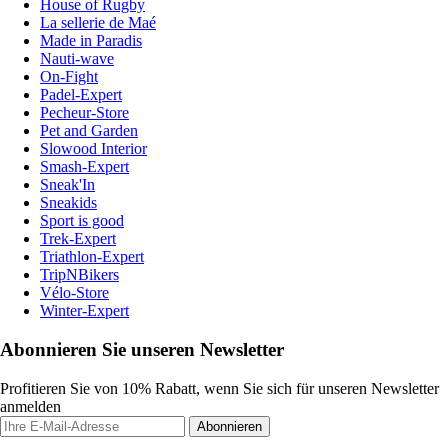
House of Rugby
La sellerie de Maé
Made in Paradis
Nauti-wave
On-Fight
Padel-Expert
Pecheur-Store
Pet and Garden
Slowood Interior
Smash-Expert
Sneak'In
Sneakids
Sport is good
Trek-Expert
Triathlon-Expert
TripNBikers
Vélo-Store
Winter-Expert
Abonnieren Sie unseren Newsletter
Profitieren Sie von 10% Rabatt, wenn Sie sich für unseren Newsletter
anmelden
Abonnieren