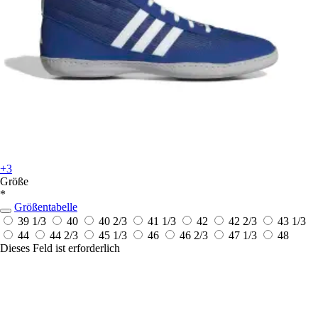
+3
Größe
*
Größentabelle
39 1/3
40
40 2/3
41 1/3
42
42 2/3
43 1/3
44
44 2/3
45 1/3
46
46 2/3
47 1/3
48
Dieses Feld ist erforderlich