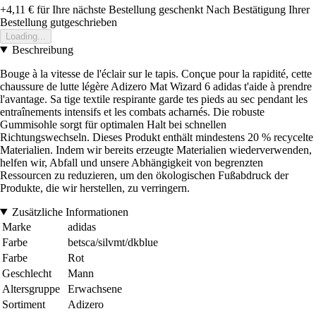
+4,11 €
für Ihre nächste Bestellung geschenkt
Nach Bestätigung Ihrer
Bestellung gutgeschrieben
Loading...
Beschreibung
Bouge à la vitesse de l'éclair sur le tapis. Conçue pour la rapidité, cette
chaussure de lutte légère Adizero Mat Wizard 6 adidas t'aide à prendre
l'avantage. Sa tige textile respirante garde tes pieds au sec pendant les
entraînements intensifs et les combats acharnés. Die robuste
Gummisohle sorgt für optimalen Halt bei schnellen
Richtungswechseln. Dieses Produkt enthält mindestens 20 % recycelte
Materialien. Indem wir bereits erzeugte Materialien wiederverwenden,
helfen wir, Abfall und unsere Abhängigkeit von begrenzten
Ressourcen zu reduzieren, um den ökologischen Fußabdruck der
Produkte, die wir herstellen, zu verringern.
Zusätzliche Informationen
Marke
adidas
Farbe
betsca/silvmt/dkblue
Farbe
Rot
Geschlecht
Mann
Altersgruppe
Erwachsene
Sortiment
Adizero