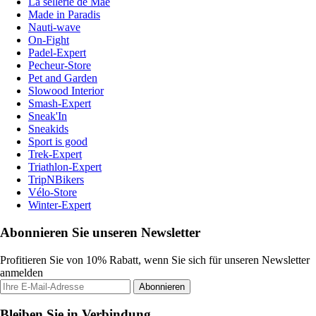
La sellerie de Maé
Made in Paradis
Nauti-wave
On-Fight
Padel-Expert
Pecheur-Store
Pet and Garden
Slowood Interior
Smash-Expert
Sneak'In
Sneakids
Sport is good
Trek-Expert
Triathlon-Expert
TripNBikers
Vélo-Store
Winter-Expert
Abonnieren Sie unseren Newsletter
Profitieren Sie von 10% Rabatt, wenn Sie sich für unseren Newsletter
anmelden
Abonnieren
Bleiben Sie in Verbindung