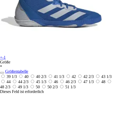
+-1
Größe
*
Größentabelle
39 1/3
40
40 2/3
41 1/3
42
42 2/3
43 1/3
44
44 2/3
45 1/3
46
46 2/3
47 1/3
48
48 2/3
49 1/3
50
50 2/3
51 1/3
Dieses Feld ist erforderlich