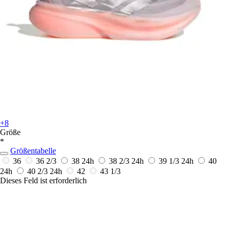
+8
Größe
*
Größentabelle
36
36 2/3
38
24h
38 2/3
24h
39 1/3
24h
40
24h
40 2/3
24h
42
43 1/3
Dieses Feld ist erforderlich