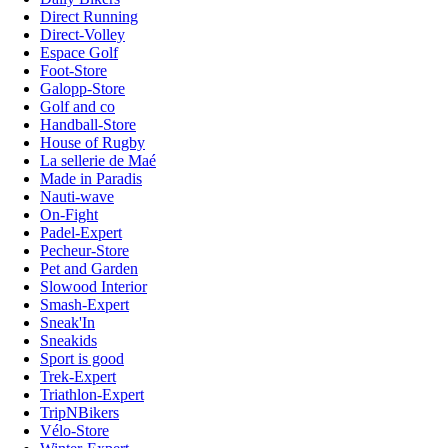
Direct Running
Direct-Volley
Espace Golf
Foot-Store
Galopp-Store
Golf and co
Handball-Store
House of Rugby
La sellerie de Maé
Made in Paradis
Nauti-wave
On-Fight
Padel-Expert
Pecheur-Store
Pet and Garden
Slowood Interior
Smash-Expert
Sneak'In
Sneakids
Sport is good
Trek-Expert
Triathlon-Expert
TripNBikers
Vélo-Store