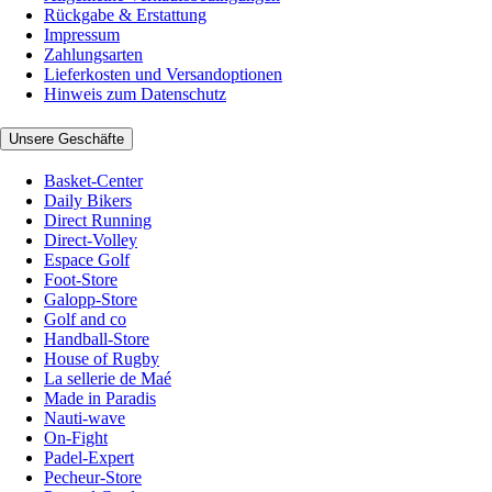
Rückgabe & Erstattung
Impressum
Zahlungsarten
Lieferkosten und Versandoptionen
Hinweis zum Datenschutz
Unsere Geschäfte
Basket-Center
Daily Bikers
Direct Running
Direct-Volley
Espace Golf
Foot-Store
Galopp-Store
Golf and co
Handball-Store
House of Rugby
La sellerie de Maé
Made in Paradis
Nauti-wave
On-Fight
Padel-Expert
Pecheur-Store