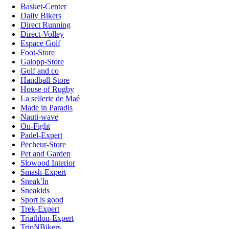
Basket-Center
Daily Bikers
Direct Running
Direct-Volley
Espace Golf
Foot-Store
Galopp-Store
Golf and co
Handball-Store
House of Rugby
La sellerie de Maé
Made in Paradis
Nauti-wave
On-Fight
Padel-Expert
Pecheur-Store
Pet and Garden
Slowood Interior
Smash-Expert
Sneak'In
Sneakids
Sport is good
Trek-Expert
Triathlon-Expert
TripNBikers